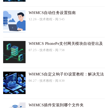
WHMCS自动任务设置指南
12.26
-
技术教程
- 阅 545
WHMCS PhonePe支付网关模块自动登出及
服务激活问题详解
07.25
-
技术教程
- 阅 758
WHMCS自定义钩子ID设置教程：解决无法
生效的难题
06.27
-
技术教程
- 阅 839
WHMCS插件安装到哪个文件夹