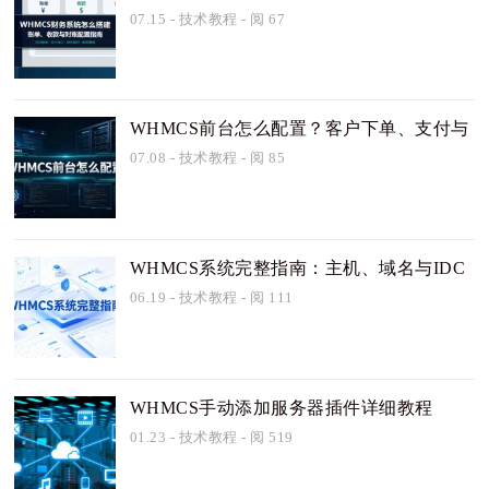
对账配置指南
07.15
-
技术教程
- 阅 67
WHMCS前台怎么配置？客户下单、支付与
工单自助指南
07.08
-
技术教程
- 阅 85
WHMCS系统完整指南：主机、域名与IDC
自动化管理怎么配置
06.19
-
技术教程
- 阅 111
WHMCS手动添加服务器插件详细教程
01.23
-
技术教程
- 阅 519